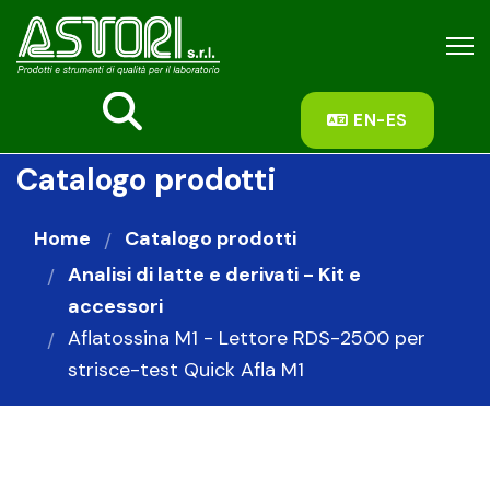
fas
EN-ES
fa-
search
Catalogo prodotti
Home
Catalogo prodotti
Analisi di latte e derivati - Kit e
accessori
Aflatossina M1 - Lettore RDS-2500 per
strisce-test Quick Afla M1