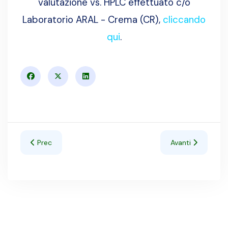
valutazione vs. HPLC effettuato c/o
Laboratorio ARAL - Crema (CR),
cliccando
qui
.
Articolo precedente: Crioscopia - Standard, consumabili e
Articolo successi
Prec
Avanti