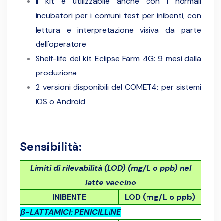
Il kit è utilizzabile anche con i normali
incubatori per i comuni test per inibenti, con
lettura e interpretazione visiva da parte
dell'operatore
Shelf-life del kit Eclipse Farm 4G: 9 mesi dalla
produzione
2 versioni disponibili del COMET4: per sistemi
iOS o Android
Sensibilità:
Limiti di rilevabilità (LOD) (
m
g/L o ppb) nel
latte vaccino
INIBENTE
LOD (mg/L o ppb)
β-LATTAMICI: PENICILLINE