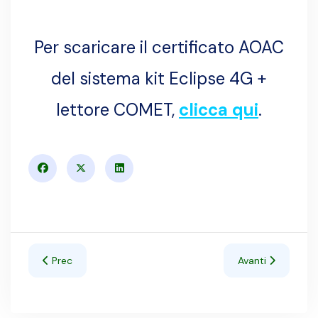
Per scaricare il certificato AOAC
del sistema kit Eclipse 4G +
lettore COMET,
clicca qui
.
Articolo precedente: Inibenti - Kit rapidi Beta/BT/Quino S
Articolo success
Prec
Avanti