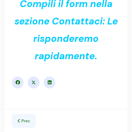
Compili il form nella
sezione Contattaci: Le
risponderemo
rapidamente.
Articolo precedente: Armadi di sicurezza per prodotti chim
Prec