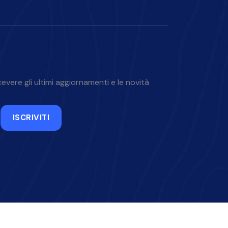
icevere gli ultimi aggiornamenti e le novità
ISCRIVITI