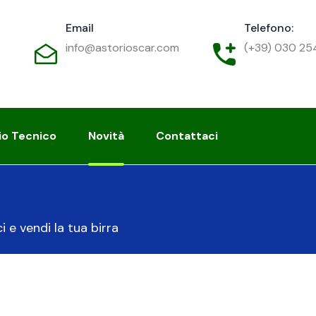
Email
Telefono:
info@astorioscar.com
(+39) 030 2
io Tecnico
Novità
Contattaci
 e vendi la tua birra