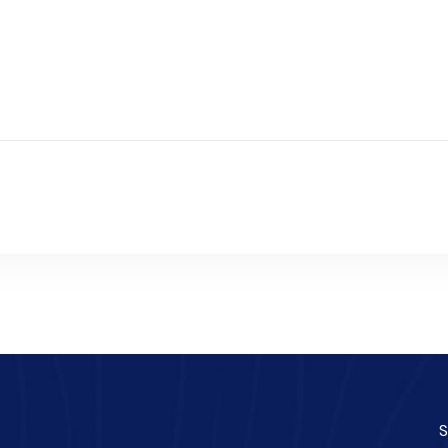
it!
S