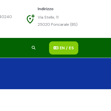
Indirizzo
540240
Via Stelle, 11
25020
Poncarale (BS)
EN / ES