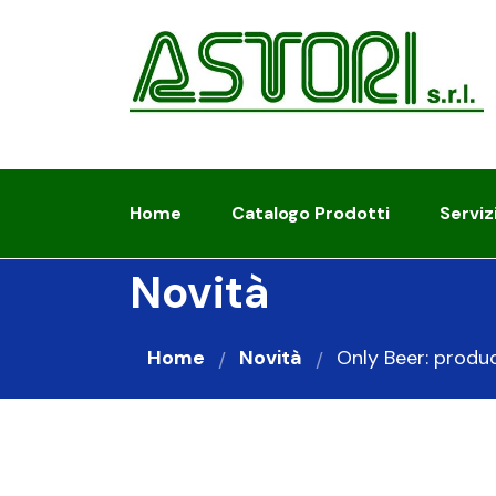
Home
Catalogo Prodotti
Serviz
Novità
Home
Novità
Only Beer: produci