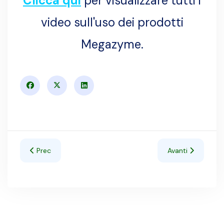
Clicca qui
per visualizzare tutti i
video sull'uso dei prodotti
Megazyme.
Articolo precedente: Lattosio - Kit enzimatico Lattosio /
Articolo successiv
Prec
Avanti