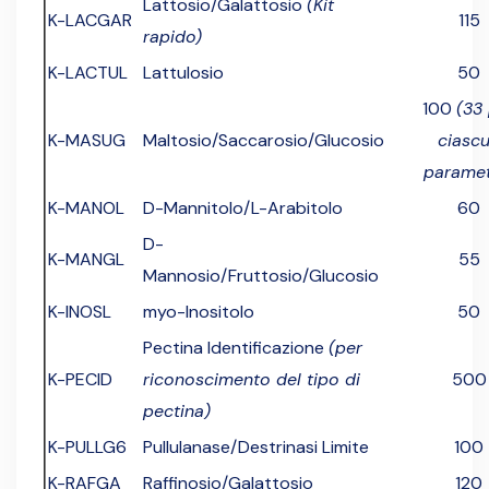
Lattosio/Galattosio
(Kit
K-LACGAR
115
rapido)
K-LACTUL
Lattulosio
50
100
(33
K-MASUG
Maltosio/Saccarosio/Glucosio
ciasc
paramet
K-MANOL
D-Mannitolo/L-Arabitolo
60
D-
K-MANGL
55
Mannosio/Fruttosio/Glucosio
K-INOSL
myo-Inositolo
50
Pectina Identificazione
(per
K-PECID
riconoscimento del tipo di
500
pectina)
K-PULLG6
Pullulanase/Destrinasi Limite
100
K-RAFGA
Raffinosio/Galattosio
120