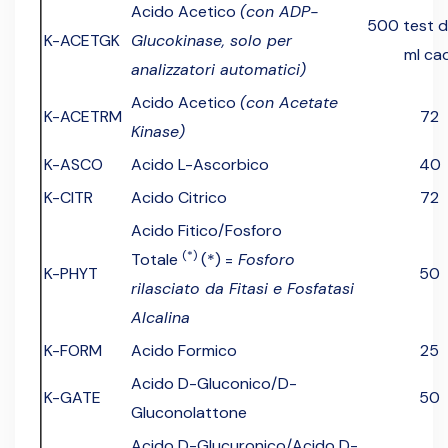
Acido Acetico
(con ADP-
500 test d
K-ACETGK
Glucokinase, solo per
ml cad
analizzatori automatici)
Acido Acetico
(con Acetate
K-ACETRM
72
Kinase)
K-ASCO
Acido L-Ascorbico
40
K-CITR
Acido Citrico
72
Acido Fitico/Fosforo
(*)
Totale
(*) =
Fosforo
K-PHYT
50
rilasciato da Fitasi e Fosfatasi
Alcalina
K-FORM
Acido Formico
25
Acido D-Gluconico/D-
K-GATE
50
Gluconolattone
Acido D-Glucuronico/Acido D-