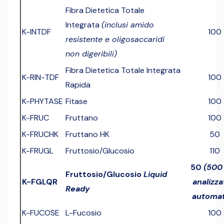
Fibra Dietetica Totale
Integrata
(inclusi amido
K-INTDF
100
resistente e oligosaccaridi
non digeribili)
Fibra Dietetica Totale Integrata
K-RIN-TDF
100
Rapida
K-PHYTASE
Fitase
100
K-FRUC
Fruttano
100
K-FRUCHK
Fruttano HK
50
K-FRUGL
Fruttosio/Glucosio
110
50
(500
Fruttosio/Glucosio
Liquid
K-FGLQR
analizza
Ready
automat
K-FUCOSE
L-Fucosio
100