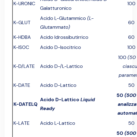
K-URONIC
100
Galatturonico
Acido L-Glutammico
(L-
K-GLUT
60
Glutammato)
K-HDBA
Acido Idrossibutirrico
60
K-ISOC
Acido D-Isocitrico
100
100
(50
K-D/LATE
Acido D-/L-Lattico
ciasc
paramet
K-DATE
Acido D-Lattico
50
50
(500
Acido D-Lattico
Liquid
K-DATELQ
analizza
Ready
automat
K-LATE
Acido L-Lattico
50
50
(500