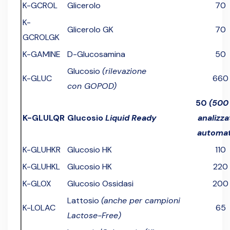
K-GCROL
Glicerolo
70
K-
Glicerolo GK
70
GCROLGK
K-GAMINE
D-Glucosamina
50
Glucosio
(rilevazione
K-GLUC
660
con GOPOD)
50
(500
K-GLULQR
Glucosio
Liquid Ready
analizza
automat
K-GLUHKR
Glucosio HK
110
K-GLUHKL
Glucosio HK
220
K-GLOX
Glucosio Ossidasi
200
Lattosio
(anche per campioni
K-LOLAC
65
Lactose-Free)