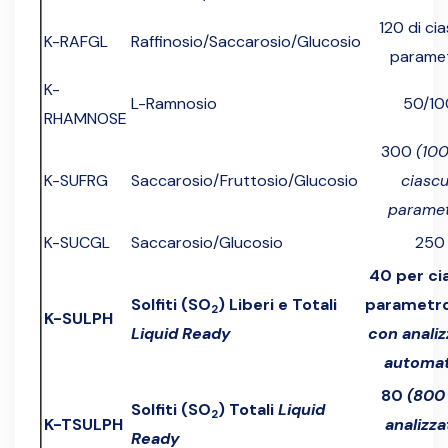
120 di ci
K-RAFGL
Raffinosio/Saccarosio/Glucosio
parame
K-
L-Ramnosio
50/10
RHAMNOSE
300
(100
K-SUFRG
Saccarosio/Fruttosio/Glucosio
ciasc
paramet
K-SUCGL
Saccarosio/Glucosio
250
40 per ci
Solfiti (SO
) Liberi e Totali
parametr
2
K-SULPH
Liquid Ready
con analiz
automat
80
(800
Solfiti (SO
) Totali
Liquid
2
K-TSULPH
analizza
Ready