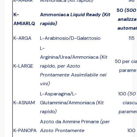
K-AMIAR
Ammoniaca
(Kit rapido)
96
50
(500
K-
Ammoniaca
Liquid Ready
(Kit
analizza
AMIARLQ
rapido)
automat
K-ARGA
L-Arabinosio/D-Galattosio
115
L-
Arginina/Urea/Ammoniaca
(Kit
50 per ci
K-LARGE
rapido, per Azoto
parame
Prontamente Assimilabile nei
vini)
L-Asparagina/L-
100
(50
K-ASNAM
Glutammina/Ammoniaca
(Kit
ciasc
rapido)
paramet
Azoto da Ammine Primarie
(per
K-PANOPA
Azoto Prontamente
100