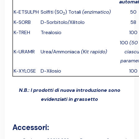
automat
K-ETSULPH
Solfiti (SO
) Totali
(enzimatico)
50
2
K-SORB
D-Sorbitolo/Xilitolo
58
K-TREH
Trealosio
100
100
(50
K-URAMR
Urea/Ammoniaca
(Kit rapido)
ciasc
paramet
K-XYLOSE
D-Xilosio
100
N.B.: I prodotti di nuova introduzione sono
evidenziati in grassetto
Accessori: