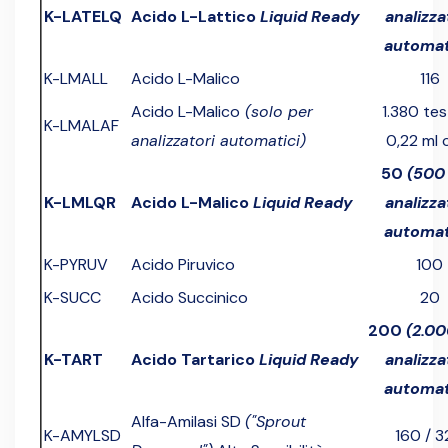
K-LATELQ
Acido L-Lattico
Liquid Ready
analizza
automat
K-LMALL
Acido L-Malico
116
Acido L-Malico
(solo per
1.380 tes
K-LMALAF
analizzatori automatici)
0,22 ml 
50
(500
K-LMLQR
Acido L-Malico
Liquid Ready
analizza
automat
K-PYRUV
Acido Piruvico
100
K-SUCC
Acido Succinico
20
200
(2.0
K-TART
Acido Tartarico
Liquid Ready
analizza
automat
Alfa-Amilasi SD
("Sprout
K-AMYLSD
160 / 