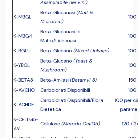
Assimilabile nei vini)
Beta-Glucanasi
(Malt &
K-MBGL
100
Microbial)
Beta-Glucanasi di
K-MBG4
100
Malto/Lichenasi
K-BGLU
Beta-Glucano
(Mixed Linkage)
100
Beta-Glucano
(Yeast &
K-YBGL
100
Mushroom)
K-BETA3
Beta-Amilasi
(Betamyl 3)
150
K-AVCHO
Carboidrati Disponibili
100
Carboidrati Disponibili/Fibra
100 per c
K-ACHDF
Dietetica
parame
K-CELLG5-
Cellulase
(Metodo CellG5)
120 / 
4V