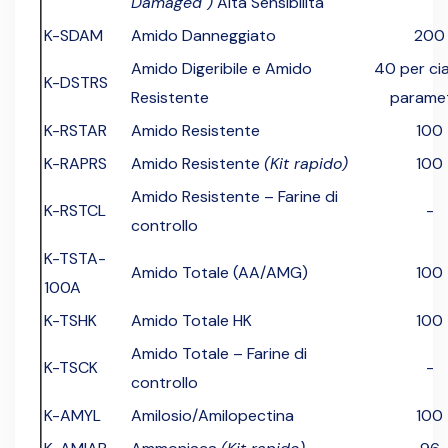
Damaged")
Alta Sensibilità
K-SDAM
Amido Danneggiato
200
Amido Digeribile e Amido
40 per ci
K-DSTRS
Resistente
parame
K-RSTAR
Amido Resistente
100
K-RAPRS
Amido Resistente
(Kit rapido)
100
Amido Resistente – Farine di
K-RSTCL
-
controllo
K-TSTA-
Amido Totale (AA/AMG)
100
100A
K-TSHK
Amido Totale HK
100
Amido Totale – Farine di
K-TSCK
-
controllo
K-AMYL
Amilosio/Amilopectina
100