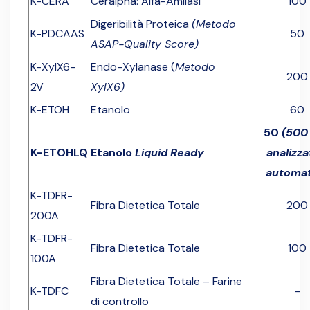
K-CERA
Ceralpha: Alfa-Amilasi
100
Digeribilità Proteica
(Metodo
K-PDCAAS
50
ASAP-Quality Score)
K-XylX6-
Endo-Xylanase (
Metodo
200
2V
XylX6)
K-ETOH
Etanolo
60
50
(500
K-ETOHLQ
Etanolo
Liquid Ready
analizza
automat
K-TDFR-
Fibra Dietetica Totale
200
200A
K-TDFR-
Fibra Dietetica Totale
100
100A
Fibra Dietetica Totale – Farine
K-TDFC
-
di controllo