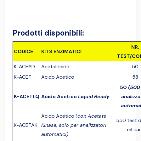
Prodotti disponibili:
NR.
CODICE
KITS ENZIMATICI
TEST/CO
K-ACHYD
Acetaldeide
50
K-ACET
Acido Acetico
53
50
(500
K-ACETLQ
Acido Acetico
Liquid Ready
analizza
automat
Acido Acetico
(con Acetate
550 test d
K-ACETAK
Kinase, solo per analizzatori
ml cad
automatici)